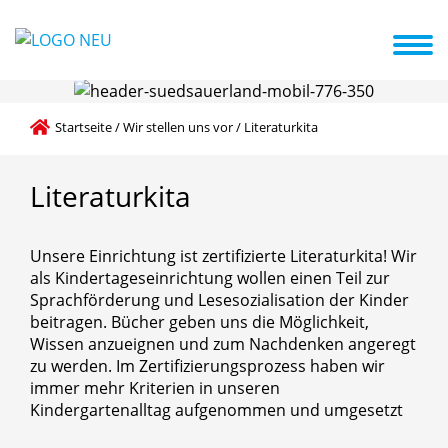
te in die Kita
Impressionen + Termine
Elternengagement
Hand in Hand mit der Familie
Startseite
/
Wir stellen uns vor
/
Literaturkita
Literaturkita
Unsere Einrichtung ist zertifizierte Literaturkita! Wir
als Kindertageseinrichtung wollen einen Teil zur
Sprachförderung und Lesesozialisation der Kinder
beitragen. Bücher geben uns die Möglichkeit,
Wissen anzueignen und zum Nachdenken angeregt
zu werden. Im Zertifizierungsprozess haben wir
immer mehr Kriterien in unseren
Kindergartenalltag aufgenommen und umgesetzt