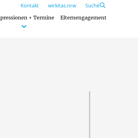
Kontakt
wirkitas.nrw
Suche
pressionen + Termine
Elternengagement
Hand in Hand mit der Familie