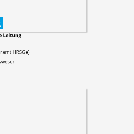
g
e Leitung
ehramt HRSGe)
gswesen