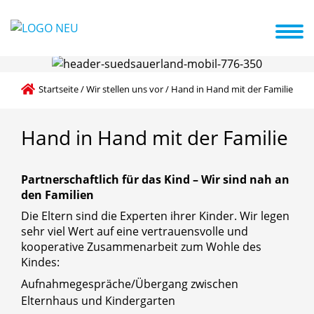
te in die Kita
Impressionen + Termine
Elternengagement
Hand in Hand mit der Familie
Startseite
/
Wir stellen uns vor
/
Hand in Hand mit der Familie
Hand
in
Hand
mit
der
Familie
Partnerschaftlich für das Kind – Wir sind nah an
den Familien
Die Eltern sind die Experten ihrer Kinder. Wir legen
sehr viel Wert auf eine vertrauensvolle und
kooperative Zusammenarbeit zum Wohle des
Kindes:
Aufnahmegespräche/Übergang zwischen
Elternhaus und Kindergarten