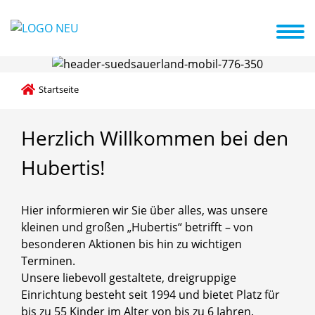
te in die Kita
Impressionen + Termine
Elternengagement
Hand in Hand mit der Familie
Startseite
Herzlich
Willkommen
bei
den
Hubertis!
Hier informieren wir Sie über alles, was unsere
kleinen und großen „Hubertis“ betrifft – von
besonderen Aktionen bis hin zu wichtigen
Terminen.
Unsere liebevoll gestaltete, dreigruppige
Einrichtung besteht seit 1994 und bietet Platz für
bis zu 55 Kinder im Alter von bis zu 6 Jahren.