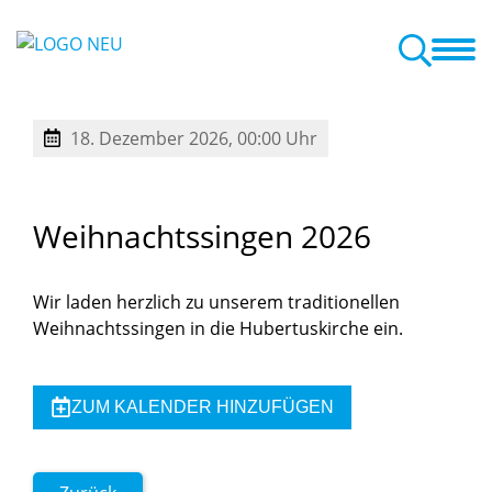
te in die Kita
Impressionen + Termine
Elternengagement
Hand in Hand mit der Familie
18. Dezember 2026, 00:00 Uhr
Weihnachtssingen
2026
Wir laden herzlich zu unserem traditionellen
Weihnachtssingen in die Hubertuskirche ein.
ZUM KALENDER HINZUFÜGEN