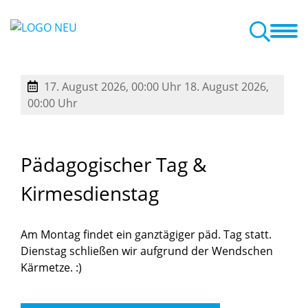
te in die Kita
Impressionen + Termine
Elternengagement
Hand in Hand mit der Familie
17. August 2026, 00:00 Uhr
18. August 2026,
00:00 Uhr
Pädagogischer
Tag
&
Kirmesdienstag
Am Montag findet ein ganztägiger päd. Tag statt.
Dienstag schließen wir aufgrund der Wendschen
Kärmetze. :)