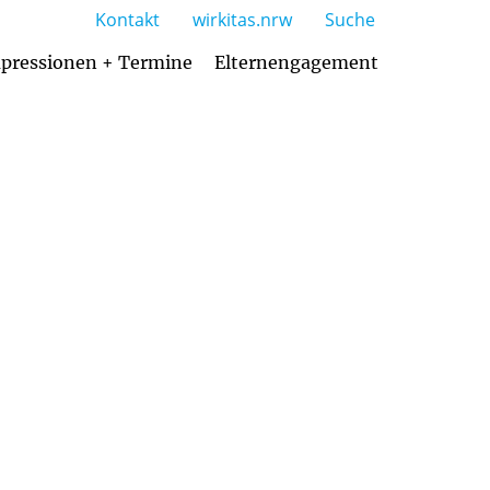
Kontakt
wirkitas.nrw
Suche
pressionen + Termine
Elternengagement
Hand in Hand mit der Familie