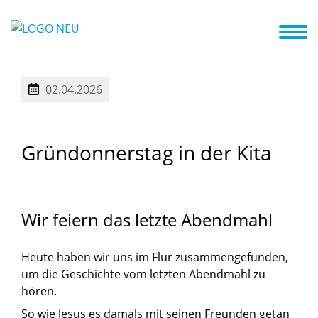
te in die Kita
Impressionen + Termine
Elternengagement
Hand in Hand mit der Familie
02.04.2026
Gründonnerstag
in
der
Kita
Wir
feiern
das
letzte
Abendmahl
Heute haben wir uns im Flur zusammengefunden,
um die Geschichte vom letzten Abendmahl zu
hören.
So wie Jesus es damals mit seinen Freunden getan