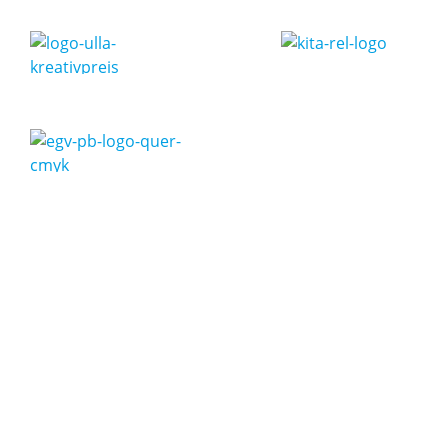
Katholische Kindertagesstätte St.
Hubertus Ottfingen
Sandstraße 3
57482 Wenden-Ottfingen
Telefon 02762 7744
E-Mail:
st-hubertus-ottfingen(at)kath-kitas-
olpe.de