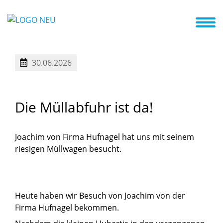
te in die Kita
Impressionen + Termine
Elternengagement
Hand in Hand mit der Familie
30.06.2026
Die
Müllabfuhr
ist
da!
Joachim von Firma Hufnagel hat uns mit seinem
riesigen Müllwagen besucht.
Heute haben wir Besuch von Joachim von der
Firma Hufnagel bekommen.